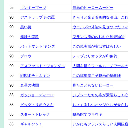
95
キンキーブーツ
最高のヒーロームービー
90
デストラップ 死の罠
きらりと光る映画的な演出。こ
90
黒い罠
ウェルズの才能を見せつけたフ
90
趣味の問題
フランス流のねじれた純愛物語
90
バットマン ビギンズ
この現実感が実はすばらしい
90
ブロウ
デップとリオッタが印象的
90
アスファルト・ジャングル
人間を描くフィルム・ノワール
90
戦艦ポチョムキン
この臨場感こそ映画の醍醐味
90
真昼の決闘
見たこともないヒーロー
85
ガッジョ・ディーロ
ジプシーたちの姿が素晴らしく
85
ビッグ・リボウスキ
むさくるしいオヤジたちが愛ら
85
スター・トレック
映画館でウキウキ
85
ギャルソン！
いかにもフランスらしい人間観