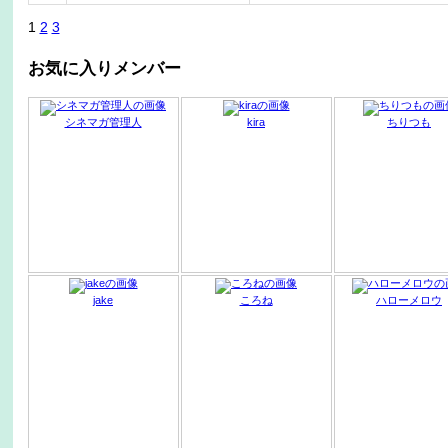
1
2
3
お気に入りメンバー
シネマガ管理人
kira
ちりつも
jake
ころね
ハローメロウ