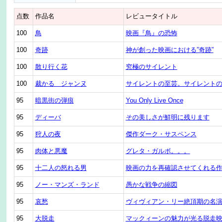
点数
作品名
レビュータイトル
100
鳥
映画『鳥』の恐怖
100
奇跡
神が創った映画における”奇跡”
100
散り行く花
究極のサイレント
100
裁かるゝジャンヌ
サイレントの至芸。サイレント
95
暗黒街の弾痕
You Only Live Once
95
ディーバ
その美しさが鮮明に残ります
95
狩人の夜
傑作ダーク・サスペンス
95
肉体と悪魔
グレタ・ガルボ。。。
95
十二人の怒れる男
映画の力を再確認させてくれる
95
ノー・マンズ・ランド
愚かな戦争の縮図
95
哀愁
ヴィヴィアン・リー絶頂期の名
95
大脱走
マックィーンの魅力が光る脱走