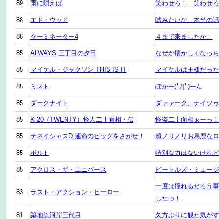
89
雨に唄えば
笑わせろ！ 笑わせろ
88
エド・ウッド
嘘みたいな、本当の話
86
ターミネーター4
４まで来ましたか。
85
ALWAYS 三丁目の夕日
なぜか懐かしくなっち
85
マイケル・ジャクソン THIS IS IT
マイケルは王様だった
85
ミスト
ぽかー(ﾟДﾟ)ーん
85
ダークナイト
ダァァーク、ナイツゥ
85
K-20（TWENTY）怪人二十面相・伝
怪盗二十面相ぉーっ！
85
テネイシャスD 運命のピックをさがせ！
超ノリノリお馬鹿なロ
85
ボルト
特別な力はないけれど
85
アクロス・ザ・ユニバース
ビートルズ・ミュージ
一度は憧れるだろう事
83
ラスト・アクション・ヒーロー
したっ！
81
築地魚河岸三代目
久方ぶりに観た気がす