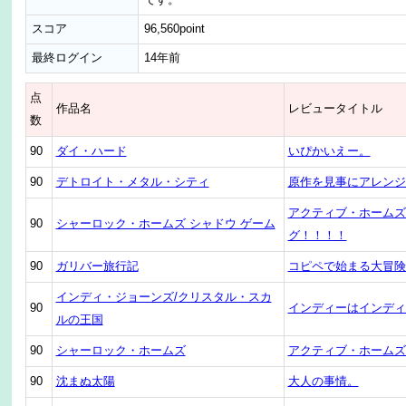
です。
スコア
96,560point
最終ログイン
14年前
点
作品名
レビュータイトル
数
90
ダイ・ハード
いぴかいえー。
90
デトロイト・メタル・シティ
原作を見事にアレンジ
アクティブ・ホームズ
90
シャーロック・ホームズ シャドウ ゲーム
グ！！！！
90
ガリバー旅行記
コピペで始まる大冒険
インディ・ジョーンズ/クリスタル・スカ
90
インディーはインディ
ルの王国
90
シャーロック・ホームズ
アクティブ・ホームズ
90
沈まぬ太陽
大人の事情。