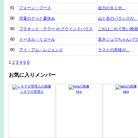
81
フォーン・ブース
迫力の８１分。
80
河童のクゥと夏休み
山と谷のバランスが。
80
プラネット・テラー in グラインドハウス
これはこれで良い映画
80
トータル・リコール
若きシュワちゃんパワ
80
アイ・アム・レジェンド
ラストの意味が。
1
2
3
4
5
6
お気に入りメンバー
シネマガ管理人
kira
jake