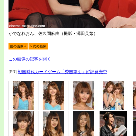
かでなれおん、佐久間麻由（撮影・澤田英繁）
前の画像 <
> 次の画像
この画像の記事を開く
[PR]
戦国時代カードゲーム「秀吉軍団」好評発売中