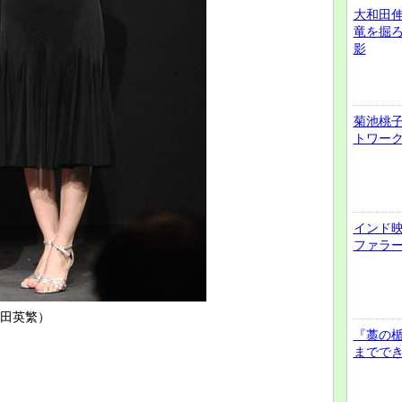
大和田
竜を掘
影
菊池桃子
トワー
インド
ファラ
田英繁）
『藁の
までで