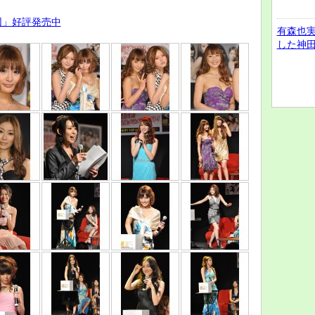
団」好評発売中
有森也
した神