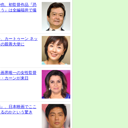
伸也、初監督作品『恐
ろう』は全編福井で撮
、カートゥーン ネッ
クの親善大使に
映画界唯一の女性監督
ー・カーンが来日
楯』、日本映画でここ
きるのかという驚き