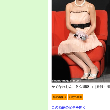
かでなれおん、佐久間麻由（撮影・澤
前の画像 <
> 次の画像
この画像の記事を開く