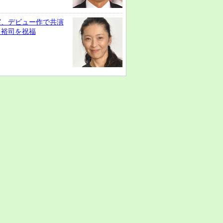
実、デビュー作で共演
田裕司を祝福