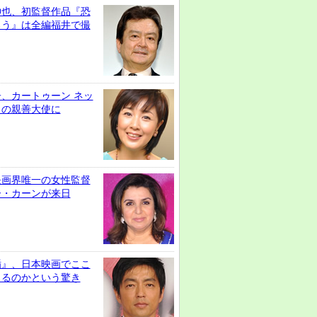
伸也、初監督作品『恐
ろう』は全編福井で撮
、カートゥーン ネッ
クの親善大使に
映画界唯一の女性監督
ー・カーンが来日
楯』、日本映画でここ
きるのかという驚き