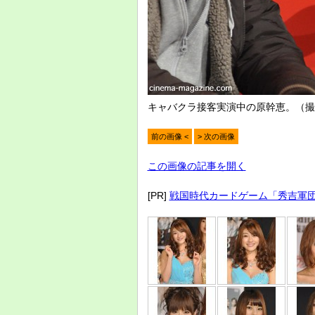
キャバクラ接客実演中の原幹恵。（撮
前の画像 <
> 次の画像
この画像の記事を開く
[PR]
戦国時代カードゲーム「秀吉軍