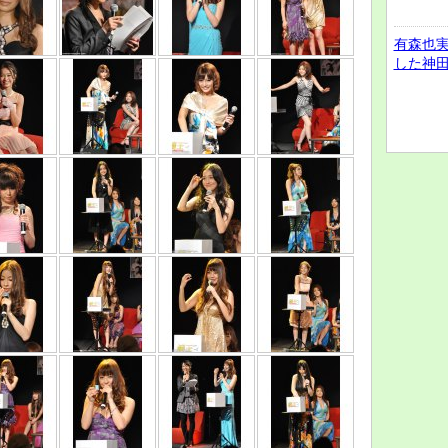
有森也
した神