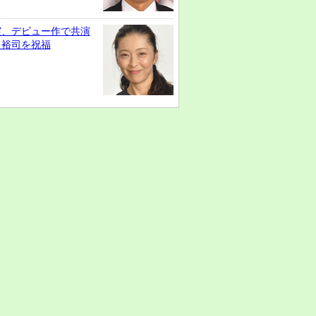
実、デビュー作で共演
田裕司を祝福