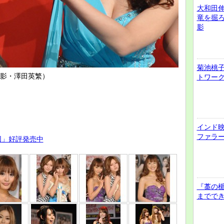
大和田
竜を掘
影
菊池桃子
影・澤田英繁）
トワー
インド
ファラ
団」好評発売中
『藁の
までで