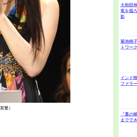
大和田
竜を掘
影
菊池桃子
トワー
インド
ファラ
英繁）
『藁の
までで