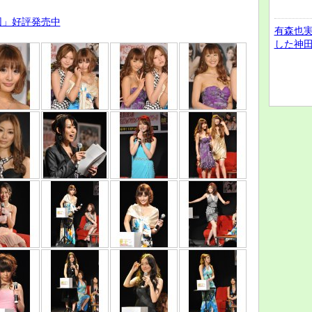
団」好評発売中
有森也
した神