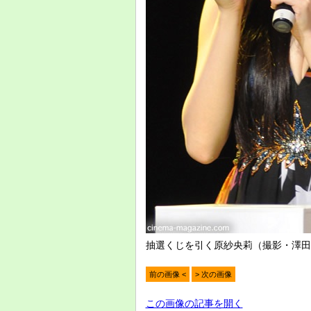
抽選くじを引く原紗央莉（撮影・澤田
前の画像 <
> 次の画像
この画像の記事を開く