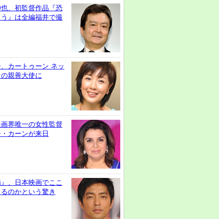
伸也、初監督作品『恐
ろう』は全編福井で撮
、カートゥーン ネッ
クの親善大使に
映画界唯一の女性監督
ー・カーンが来日
楯』、日本映画でここ
きるのかという驚き