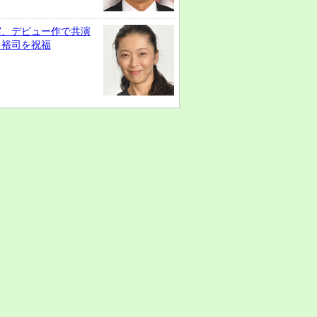
実、デビュー作で共演
田裕司を祝福