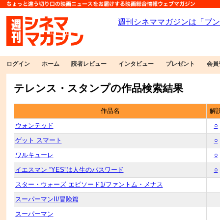
ログイン
ホーム
読者レビュー
インタビュー
プレゼント
会員
テレンス・スタンプの作品検索結果
作品名
解
ウォンテッド
○
ゲット スマート
○
ワルキューレ
○
イエスマン “YES”は人生のパスワード
○
スター・ウォーズ エピソード1/ファントム・メナス
スーパーマンII/冒険篇
スーパーマン