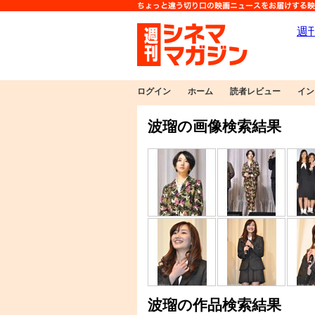
ログイン
ホーム
読者レビュー
イン
波瑠の画像検索結果
波瑠の作品検索結果