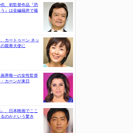
伸也、初監督作品『恐
ろう』は全編福井で撮
、カートゥーン ネッ
クの親善大使に
映画界唯一の女性監督
ー・カーンが来日
楯』、日本映画でここ
きるのかという驚き