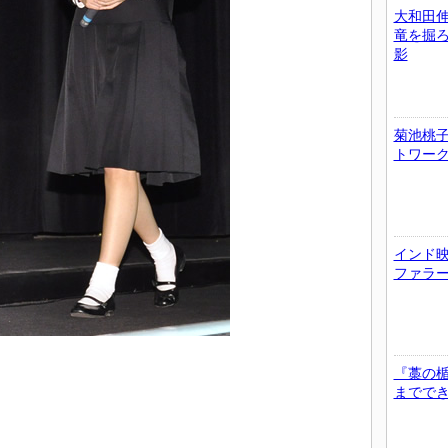
大和田
竜を掘
影
菊池桃子
トワー
インド
ファラ
『藁の
までで