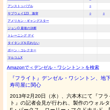
アンストッパブル
○
サブウェイ123 激突
○
○
アメリカン・ギャングスター
ジョンQ 最後の決断
トレーニング デイ
タイタンズを忘れない
ボーン・コレクター
マルコムX
Amazonで＜デンゼル・ワシントン＞を検索
『フライト』デンゼル・ワシントン、地
寿司屋に関心
2013年2月20日（水）、六本木にて『フラ
ト』の記者会見が行われ、製作のウォルタ
F・パークス、ローリー・マクドナルド、