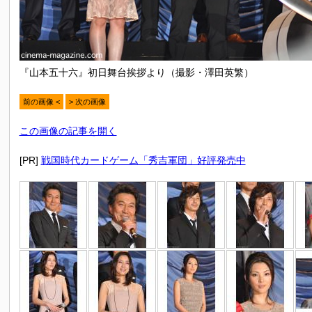
『山本五十六』初日舞台挨拶より（撮影・澤田英繁）
前の画像 <
> 次の画像
この画像の記事を開く
[PR]
戦国時代カードゲーム「秀吉軍団」好評発売中