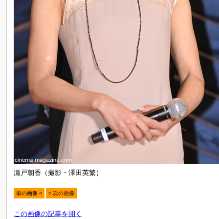
瀬戸朝香（撮影・澤田英繁）
前の画像 <
> 次の画像
この画像の記事を開く