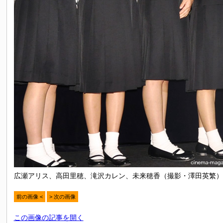
広瀬アリス、高田里穂、滝沢カレン、未来穂香（撮影・澤田英繁）
前の画像 <
> 次の画像
この画像の記事を開く