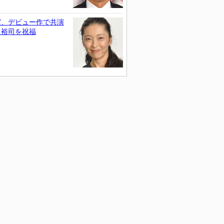
実、デビュー作で共演
田裕司を祝福