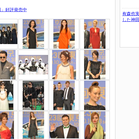
団」好評発売中
有森也
した神