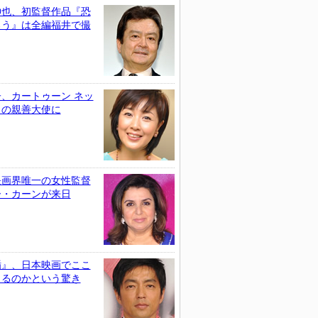
伸也、初監督作品『恐
ろう』は全編福井で撮
、カートゥーン ネッ
クの親善大使に
映画界唯一の女性監督
ー・カーンが来日
楯』、日本映画でここ
きるのかという驚き