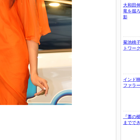
大和田
竜を掘
影
菊池桃子
トワー
インド
ファラ
『藁の
までで