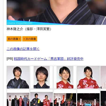
神木隆之介（撮影・澤田英繁）
前の画像 <
> 次の画像
この画像の記事を開く
[PR]
戦国時代カードゲーム「秀吉軍団」好評発売中