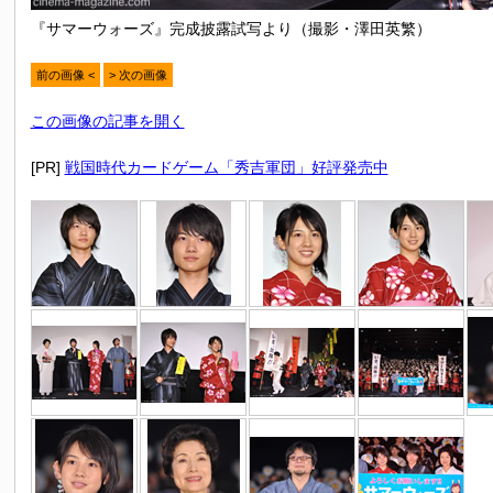
『サマーウォーズ』完成披露試写より（撮影・澤田英繁）
前の画像 <
> 次の画像
この画像の記事を開く
[PR]
戦国時代カードゲーム「秀吉軍団」好評発売中