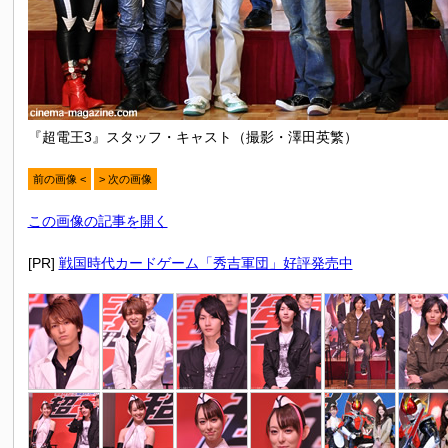
『超電王3』スタッフ・キャスト（撮影・澤田英繁）
前の画像 <
> 次の画像
この画像の記事を開く
[PR]
戦国時代カードゲーム「秀吉軍団」好評発売中