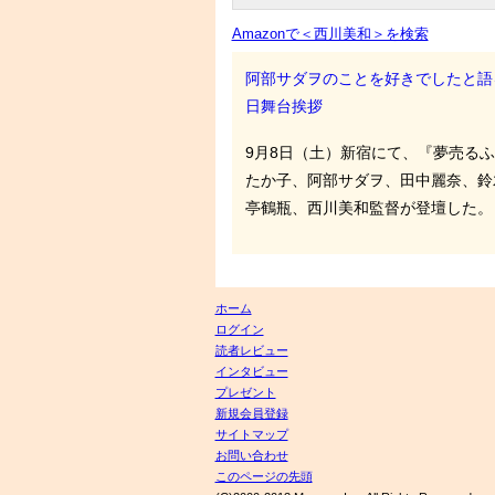
Amazonで＜西川美和＞を検索
阿部サダヲのことを好きでしたと語
日舞台挨拶
9月8日（土）新宿にて、『夢売る
たか子、阿部サダヲ、田中麗奈、鈴
亭鶴瓶、西川美和監督が登壇した。
ホーム
ログイン
読者レビュー
インタビュー
プレゼント
新規会員登録
サイトマップ
お問い合わせ
このページの先頭