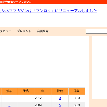
タビュー
プレゼント
会員登録
解説
予告
年
投稿
偏差
2012
3
60.3
○
2009
5
60.3