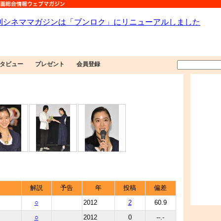
タビュー
プレゼント
会員登録
解説
予告
年
投稿
偏差
○
2012
2
60.9
○
2012
0
--.-