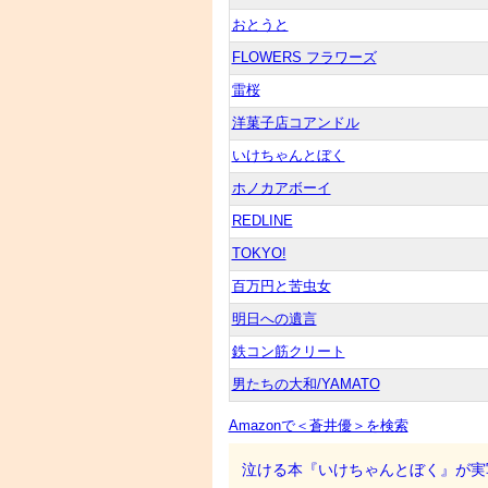
おとうと
FLOWERS フラワーズ
雷桜
洋菓子店コアンドル
いけちゃんとぼく
ホノカアボーイ
REDLINE
TOKYO!
百万円と苦虫女
明日への遺言
鉄コン筋クリート
男たちの大和/YAMATO
Amazonで＜蒼井優＞を検索
泣ける本『いけちゃんとぼく』が実