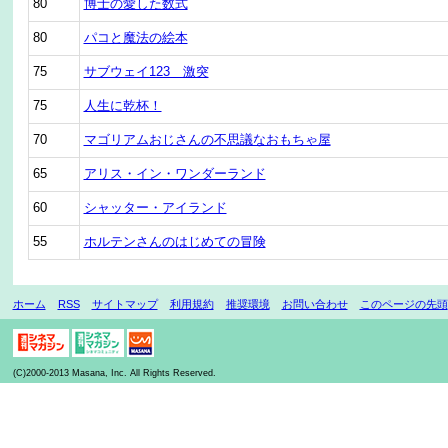
80
博士の愛した数式
80
パコと魔法の絵本
75
サブウェイ123 激突
75
人生に乾杯！
70
マゴリアムおじさんの不思議なおもちゃ屋
65
アリス・イン・ワンダーランド
60
シャッター・アイランド
55
ホルテンさんのはじめての冒険
ホーム
RSS
サイトマップ
利用規約
推奨環境
お問い合わせ
このページの先頭
(C)2000-2013 Masana, Inc. All Rights Reserved.