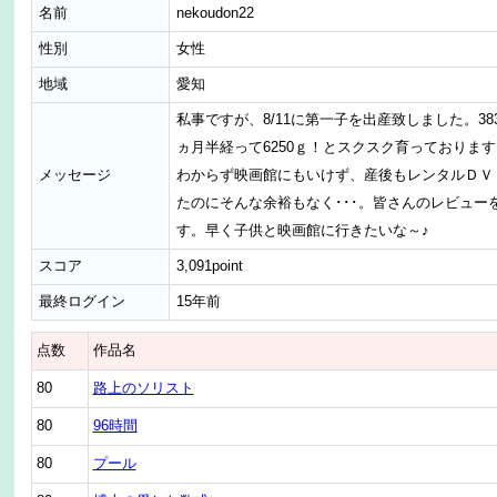
名前
nekoudon22
性別
女性
地域
愛知
私事ですが、8/11に第一子を出産致しました。38
ヵ月半経って6250ｇ！とスクスク育っておりま
メッセージ
わからず映画館にもいけず、産後もレンタルＤＶ
たのにそんな余裕もなく･･･。皆さんのレビュー
す。早く子供と映画館に行きたいな～♪
スコア
3,091point
最終ログイン
15年前
点数
作品名
80
路上のソリスト
80
96時間
80
プール