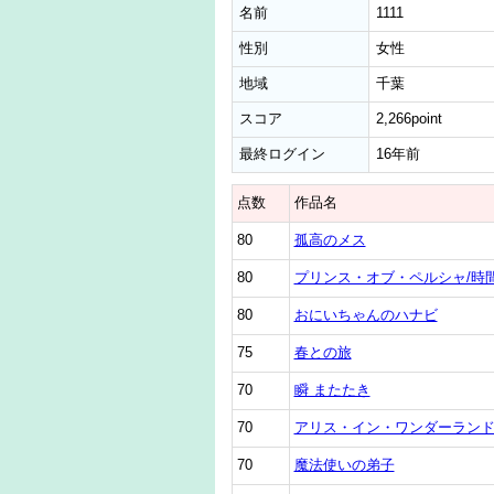
名前
1111
性別
女性
地域
千葉
スコア
2,266point
最終ログイン
16年前
点数
作品名
80
孤高のメス
80
プリンス・オブ・ペルシャ/時
80
おにいちゃんのハナビ
75
春との旅
70
瞬 またたき
70
アリス・イン・ワンダーラン
70
魔法使いの弟子