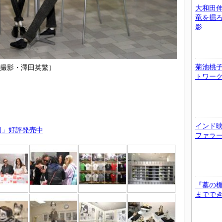
大和田
竜を掘
影
菊池桃子
撮影・澤田英繁）
トワー
インド
団」好評発売中
ファラ
『藁の
までで