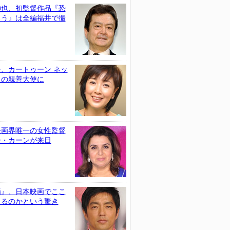
伸也、初監督作品『恐
ろう』は全編福井で撮
、カートゥーン ネッ
クの親善大使に
映画界唯一の女性監督
ー・カーンが来日
楯』、日本映画でここ
きるのかという驚き