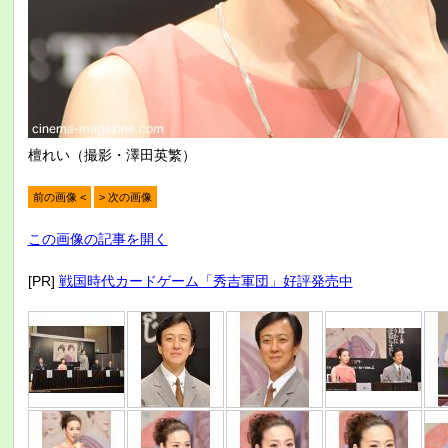
檀れい（撮影・澤田英繁）
前の画像 <
> 次の画像
この画像の記事を開く
[PR]
戦国時代カードゲーム「秀吉軍団」好評発売中