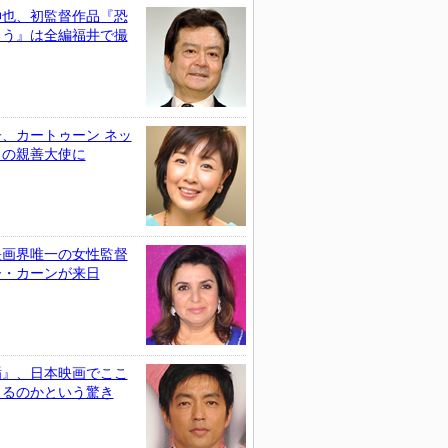
伸也、初監督作品『恐
ろう』は全編福井で撮
、カートゥーン ネッ
クの親善大使に
映画界唯一の女性監督
ー・カーンが来日
楯』、日本映画でここ
きるのかという驚き