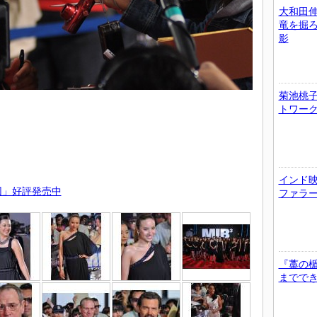
大和田
竜を掘
影
菊池桃子
トワー
インド
団」好評発売中
ファラ
『藁の
までで