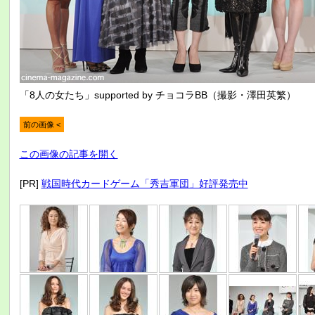
「8人の女たち」supported by チョコラBB（撮影・澤田英繁）
前の画像 <
この画像の記事を開く
[PR]
戦国時代カードゲーム「秀吉軍団」好評発売中