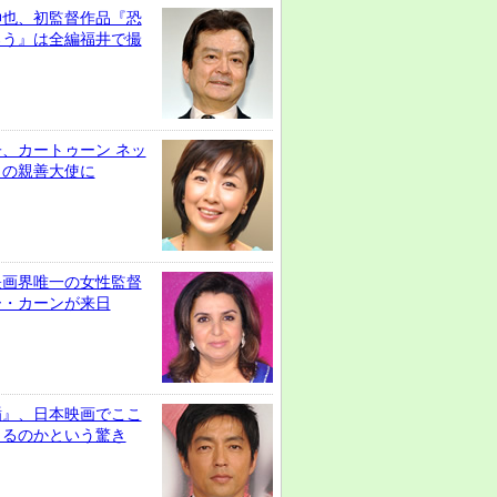
伸也、初監督作品『恐
ろう』は全編福井で撮
、カートゥーン ネッ
クの親善大使に
映画界唯一の女性監督
ー・カーンが来日
楯』、日本映画でここ
きるのかという驚き