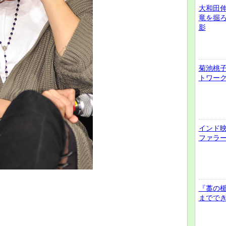
大和田
竜を掘
影
菊池桃子
トワー
インド
ファラ
『藁の
までで