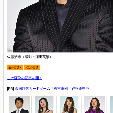
佐藤浩市（撮影・澤田英繁）
前の画像 <
> 次の画像
この画像の記事を開く
[PR]
戦国時代カードゲーム「秀吉軍団」好評発売中