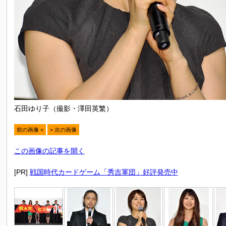
石田ゆり子（撮影・澤田英繁）
前の画像 <
> 次の画像
この画像の記事を開く
[PR]
戦国時代カードゲーム「秀吉軍団」好評発売中