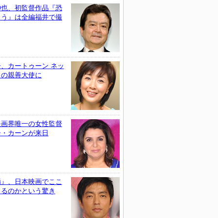
伸也、初監督作品『恐
ろう』は全編福井で撮
、カートゥーン ネッ
クの親善大使に
映画界唯一の女性監督
ー・カーンが来日
楯』、日本映画でここ
きるのかという驚き