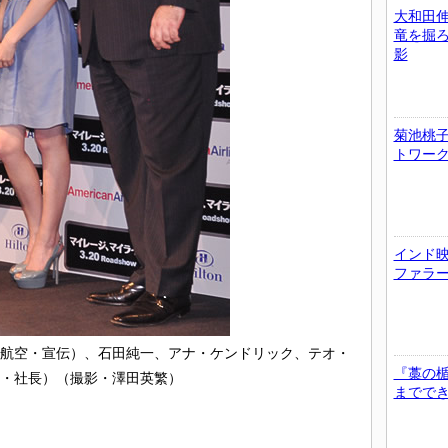
大和田
竜を掘
影
菊池桃子
トワー
インド
ファラ
航空・宣伝）、石田純一、アナ・ケンドリック、テオ・
『藁の
・社長）（撮影・澤田英繁）
までで