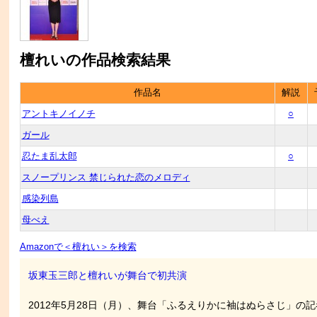
檀れいの作品検索結果
作品名
解説
アントキノイノチ
○
ガール
忍たま乱太郎
○
スノープリンス 禁じられた恋のメロディ
感染列島
母べえ
Amazonで＜檀れい＞を検索
坂東玉三郎と檀れいが舞台で初共演
2012年5月28日（月）、舞台「ふるえりかに袖はぬらさじ」の