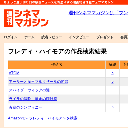
ログイン
ホーム
読者レビュー
インタビュー
プレゼント
会員
フレディ・ハイモアの作品検索結果
作品名
解説
予
ATOM
○
アーサーと魔王マルタザールの逆襲
○
スパイダーウィックの謎
ライラの冒険 黄金の羅針盤
奇跡のシンフォニー
○
Amazonで＜フレディ・ハイモア＞を検索