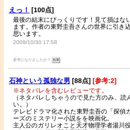
えっ！
[100点]
最後の結末にびっくりです！見て損はな
ます。作者の東野圭吾さんの世界に引き
思います。
2009/10/30 17:58
参考になりましたか？
石神という孤独な男
[88点]
[参考:2]
※ネタバレを含むレビューです。
（ネタバレしちゃうので見た方のみ、読
い。）
テレビドラマ化された東野圭吾の「探偵
ーズのミステリー小説をを映画化。
主人公のガリレオこと天才物理学者湯川