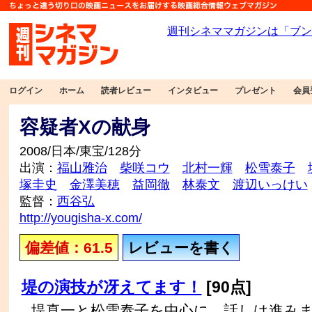
ログイン
ホーム
読者レビュー
インタビュー
プレゼント
会員
容疑者Xの献身
2008/日本/東宝/128分
出演：
福山雅治
柴咲コウ
北村一輝
松雪泰子
塚圭史
金澤美穂
益岡徹
林泰文
渡辺いっけい
監督：
西谷弘
http://yougisha-x.com/
偏差値：61.5
レビューを書く
堤の演技が冴えてます！
[90点]
堤真一と松雪泰子を中心に、話しは進み