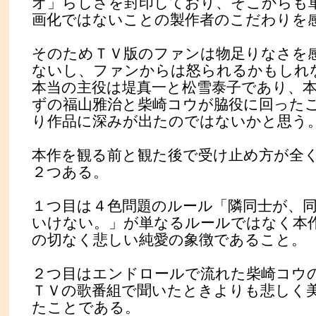
オ」らしさを封印しており、そこからも
画化ではないことの製作者のこだわりを
そのためＴＶ版のファンは物足りなさを
ないし、ファンからは怒られるかもしれ
本当の主役は堤真一と松雪泰子であり、
ずの福山雅治と柴崎コウが脇役に回った
り作品に深みが出たのではないかと思う
本作を観る前と観た後で受け止め方が全
２つある。
１つ目は４色問題のルール「隣同士が、
いけない。」が単なるルールではなく本
の切なく悲しい純愛の象徴であること。
２つ目はエンドロールで流れた柴崎コウ
ＴＶの歌番組で聞いたときよりも悲しく
たことである。