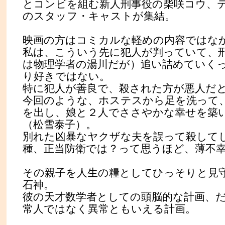
とコンビを組む新人刑事役の柴咲コウ、
のスタッフ・キャストが集結。
映画の方はコミカルな軽めの内容ではな
私は、こういう先に犯人が判っていて、
は物理学者の湯川だが）追い詰めていく
り好きではない。
特に犯人が善良で、殺された方が悪人だ
今回のような、ホステスから足を洗って
を出し、娘と２人でささやかな幸せを築
（松雪泰子）。
別れた凶暴なヤクザな夫を誤って殺して
種、正当防衛では？って思うほど、薄不
その親子を人生の糧としてひっそりと見
石神。
彼の天才数学者としての頭脳的な計画、
常人ではなく異常ともいえる計画。