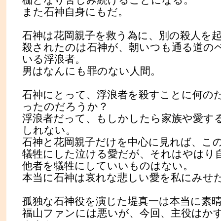
また石神自身にもだ。
石神は花岡親子を救う為に、別の殺人を
殺されたのは石神が、朝いつも通る道の
いる浮浪者。
男はなんにも罪のない人間。
石神にとって、浮浪者を殺すことに何の
ったのだろうか？
浮浪者だって、もしかしたら家族や愛す
しれない。
石神と花岡親子だけを中心に見れば、こ
犠牲にした泣ける愛だが、それはやはり
他者を犠牲にしていいものはない。
本当に石神は哀れな悲しい愛を私にみせ
孤独な石神役を演じた堤真一は本当に素
福山ファンには悪いが、今回、主役はか