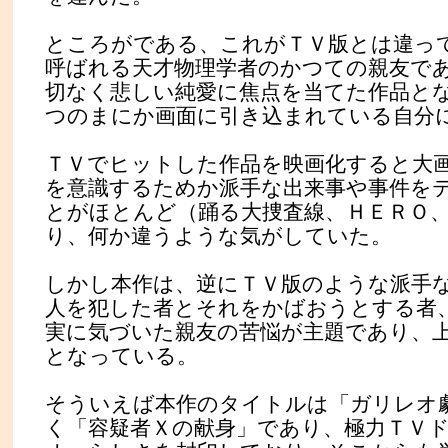
ところがである、これがＴＶ版とは違っ
呼ばれる天才物理学者のかつての親友で
切なく悲しい純愛に焦点を当てた作品と
つのまにか画面に引き込まれている自分
ＴＶでヒットした作品を映画化すると大
を意識するためか派手な出来事や事件を
とがほとんど（踊る大捜査線、ＨＥＲＯ
り、何か違うような気がしていた。
しかし本作は、逆にＴＶ版のような派手
人を犯した者とそれをかばおうとする者
実に気づいた親友の苦悩が主題であり、
となっている。
そういえば本作のタイトルは「ガリレオ
く「容疑者Ｘの献身」であり、極力ＴＶ