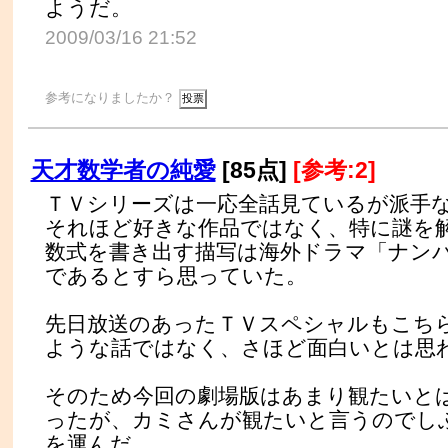
ようだ。
2009/03/16 21:52
参考になりましたか？
天才数学者の純愛
[85点]
[参考:2]
ＴＶシリーズは一応全話見ているが派手
それほど好きな作品ではなく、特に謎を
数式を書き出す描写は海外ドラマ「ナン
であるとすら思っていた。
先日放送のあったＴＶスペシャルもこち
ような話ではなく、さほど面白いとは思
そのため今回の劇場版はあまり観たいと
ったが、カミさんが観たいと言うのでし
を運んだ。