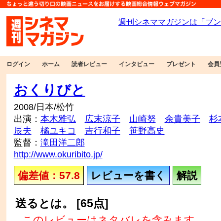
ログイン
ホーム
読者レビュー
インタビュー
プレゼント
会員
おくりびと
2008/日本/松竹
出演：
本木雅弘
広末涼子
山崎努
余貴美子
杉
辰夫
橘ユキコ
吉行和子
笹野高史
監督：
滝田洋二郎
http://www.okuribito.jp/
偏差値：57.8
レビューを書く
解説
送るとは。 [65点]
このレビューはネタバレを含みます