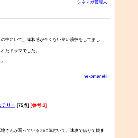
シネマガ管理人
者の中にいて、違和感が全くない良い演技をしてまし
まれたドラマでした。
♪
nekomaneki
ステリー
[75点]
[参考:2]
塚地さんが写っているのに気付いて、速攻で借りて観ま