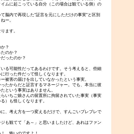
タイムに起こっている自分（この場合は観ている側）の
て脳内で再現した"証言を元にしただけの事実"と区別
うねー。
なります。
？
のか？
ったのか？
ーだったのか？
ている可能性だってあるわけです。そう考えると、些細
いに行った件だって怪しくなります。
カー被害の届けを出していなかったという事実。
かったからだと証言するマネージャー。でも、本当に彼
いたという事実はありません。
たらいちご娘さんの留置所に拘留されていた事実（事実
いる）も怪しくなります。
のに、考え方を一つ変えるだけで、すんごいブレブレで
ージも観てて「あ～」と思いましたけど、あれはファン
い！ 怖いのですよ！