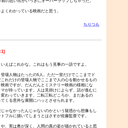
年前の思い出がいっきにオーバーラップしちゃった。
をよくわかっている映画だと思う。
ちりつも
1]
といえばこれかな。これはもう見事の一語ですよ。
。登場人物はたったの5人。ただ一室だけでここまでド
だこれだけの登場人物でここまで人の心を動かせるもの
ィ映画ですが、だんだんとミステリー映画の様相にな
ラマが待っています。人は見掛けによらず、話が進むに
と変わっていきます。二転三転どころか、まだあるの
ってくる意外な展開にハッとさせられます。
殺じゃなかったんじゃないのかという疑惑から想像もし
ートフルに描いてしまうとはさすが佐藤監督です。
きや、実は奥が深く、人間の真の姿が描かれていると思