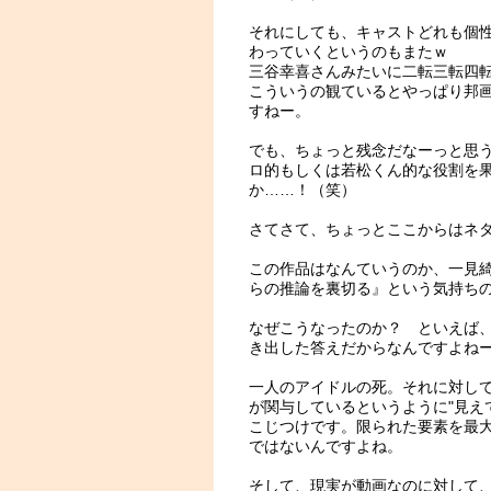
それにしても、キャストどれも個
わっていくというのもまたｗ
三谷幸喜さんみたいに二転三転四
こういうの観ているとやっぱり邦
すねー。
でも、ちょっと残念だなーっと思
ロ的もしくは若松くん的な役割を
か……！（笑）
さてさて、ちょっとここからはネ
この作品はなんていうのか、一見
らの推論を裏切る』という気持ち
なぜこうなったのか？ といえば
き出した答えだからなんですよね
一人のアイドルの死。それに対し
が関与しているというように"見え
こじつけです。限られた要素を最
ではないんですよね。
そして、現実が動画なのに対して