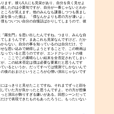
あります。彼ら5人にも見栄があり、自分を良く見せよ
共感したのは小栗旬ですが、自分が一番じゃないとわか
うところが笑えます。他のみんなも謙遜しつつも羨まし
見栄を張った後は、「僕なんかよりも君の方が凄いよ」
。僕もついつい自分の自慢話ばかりしてしまうので、彼
に『羅生門』を思い出したんですね。つまり、みんな自
してしまうんです。まあこれも見栄なんですけど。だか
わからない。自分の事を知っているのは自分だけ。で
幸せな思い込みで納得しようとすることで、この映画は
になっていると思うのですが、エンドクレジットの後
・・。ここでこの素晴らしい結末を全否定されてしまい
すが、この結末否定は僕は必要な要素だと思うんです
いているというか。だってすべては憶測でしかないんで
トの後のおまけというところが心憎い演出じゃないです
後にはっきりと見せたことですね。それまでずっと顔を
隠していた方が良かったと思うんですよ。その方が想像
ょっと演出が飾りすぎる嫌いがある。回想シーンだって
葉だけで表現できたものもあったろうに。もったいない