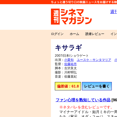
ログイン
ホーム
読者レビュー
イン
キサラギ
2007/日本/ショウゲート
出演：
小栗旬
ユースケ・サンタマリア
監督：
佐藤祐市
脚本：古沢良太
撮影：川村明弘
音楽：佐藤直紀
偏差値：61.8
レビューを書く
ファン心理を熟知している作品
[9
※ネタバレを含むレビューです。
マイナーアイドル・如月ミキの一
たち（家元、オダ・ユージ、スネ