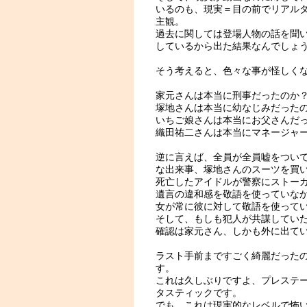
いるのも、現実＝目の前でリアル
主観。
過去に関しては登場人物の話を聞い
しているから出た結果なんでしょ
そう考えると、色々な事が怪しく
家元さんは本当に刑事だったのか
塚地さんは本当に幼なじみだった
いちご娘さんは本当にお父さんだ
織田祐二さんは本当にマネージャ
逆に言えば、全員が全員嘘をつい
な出来事、塚地さんのスーツを買
死亡したアイドルが警察にストー
遺言の違和感を敬語を使っていな
女が常に彼に対して敬語を使って
そして、もしも犯人が共謀してい
確認は家元さん、しかも外に出て
ラスト手前まですごく綺麗だった
す。
これは久しぶりですよ、プレステ
タスティックです。
でも、これは現実的なレベルで怖