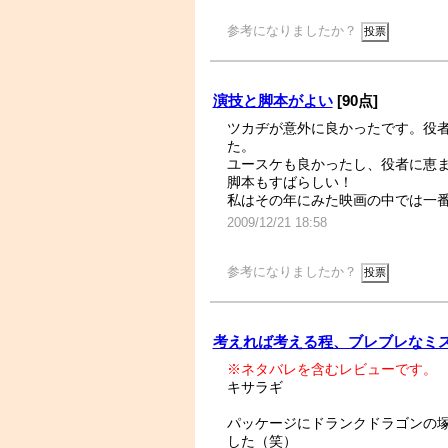
参考になりましたか？
演技と脚本がよい
[90点]
ツカヂが意外に良かったです。役
た。
ユースケも良かったし、役者に恵
脚本もすばらしい！
私はその年にみた映画の中では一番
2009/12/21 18:58
参考になりましたか？
考えれば考える程、ブレブレなミ
※ネタバレを含むレビューです。
キサラギ
パッケージにドランクドラゴンの
した（笑）