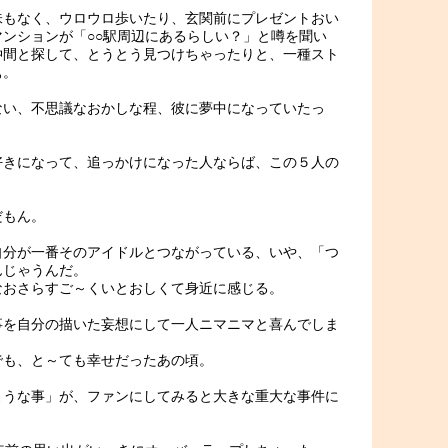
味もなく、ウロウロ歩いたり、玄関前にプレゼントおい
ンションが「○○駅周辺にあるらしい？」と噂を聞い
仲間と探して、とうとう見つけちゃったりと、一種スト
ぁ。
ない、不思議なおかしな程、彼に夢中になっていたっ
好きになって、追っかけになった人ならば、この５人の
。
だもん。
自分が一番そのアイドルとつながっている、いや、「つ
んじゃうんだ。
なおさらすご～くいとおしくて身近に感じる。
事を自分の描いた妄想にして一人ニマニマと喜んでしま
でも、と～ても幸せだったあの頃。
ような事」が、ファンにしてみると大きな重大な事件に