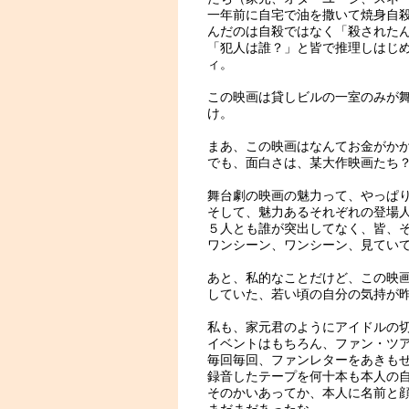
一年前に自宅で油を撒いて焼身自
んだのは自殺ではなく「殺されたん
「犯人は誰？」と皆で推理しはじ
ィ。
この映画は貸しビルの一室のみが
け。
まあ、この映画はなんてお金がか
でも、面白さは、某大作映画たち
舞台劇の映画の魅力って、やっぱ
そして、魅力あるそれぞれの登場
５人とも誰が突出してなく、皆、
ワンシーン、ワンシーン、見てい
あと、私的なことだけど、この映
していた、若い頃の自分の気持が
私も、家元君のようにアイドルの
イベントはもちろん、ファン・ツ
毎回毎回、ファンレターをあきも
録音したテープを何十本も本人の
そのかいあってか、本人に名前と