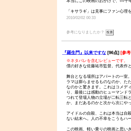
本当にこの映画のおかげで、○○十
「キサラギ」は見事にファン心理
2010/02/02 00:33
参考になりましたか？
『羅生門』以来ですな
[96点]
[参考:
※ネタバレを含むレビューです。
僕の好きな佐藤祐市監督。代表作
舞台となる場所はアパートの一室
ラマは膨らませるものなのか、た
なのかと驚きます。これはコメデ
り、最後には感動のヒューマンド
つれて登場人物の立場が二転三転
か、まだあるのかと次から次にや
アイドルの自殺、これは本当は自
ない結末へ。人の不幸をこうもハ
この映画、軽い乗りの映画と思い