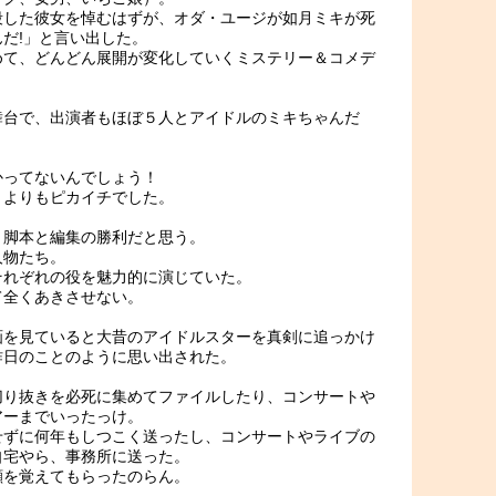
殺した彼女を悼むはずが、オダ・ユージが如月ミキが死
だ!」と言い出した。
めて、どんどん展開が変化していくミステリー＆コメデ
舞台で、出演者もほぼ５人とアイドルのミキちゃんだ
かってないんでしょう！
？よりもピカイチでした。
り脚本と編集の勝利だと思う。
人物たち。
それぞれの役を魅力的に演じていた。
て全くあきさせない。
画を見ていると大昔のアイドルスターを真剣に追っかけ
昨日のことのように思い出された。
切り抜きを必死に集めてファイルしたり、コンサートや
アーまでいったっけ。
せずに何年もしつこく送ったし、コンサートやライブの
自宅やら、事務所に送った。
顔を覚えてもらったのらん。