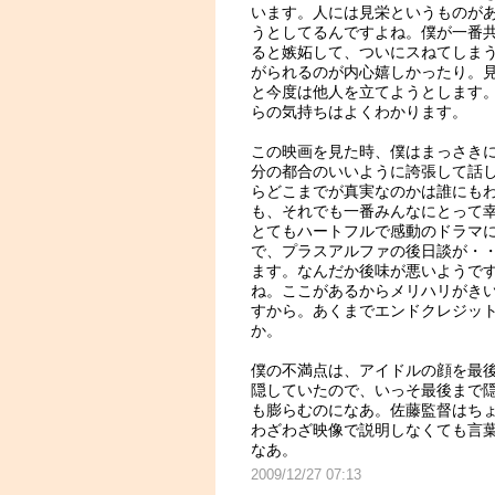
います。人には見栄というものが
うとしてるんですよね。僕が一番
ると嫉妬して、ついにスねてしま
がられるのが内心嬉しかったり。
と今度は他人を立てようとします
らの気持ちはよくわかります。
この映画を見た時、僕はまっさき
分の都合のいいように誇張して話
らどこまでが真実なのかは誰にも
も、それでも一番みんなにとって
とてもハートフルで感動のドラマ
で、プラスアルファの後日談が・
ます。なんだか後味が悪いようで
ね。ここがあるからメリハリがき
すから。あくまでエンドクレジッ
か。
僕の不満点は、アイドルの顔を最
隠していたので、いっそ最後まで
も膨らむのになあ。佐藤監督はち
わざわざ映像で説明しなくても言
なあ。
2009/12/27 07:13