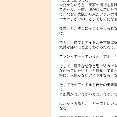
まだまだあったな。
今だからいうと、実家の周辺を意
てきたり、一時、彼が住んでいたマ
て、なぜか大阪から来たファンの
ーカーまがいのことまでしてたな
今思うと、本当に今じゃ考えられ
け。
でも、一度でもアイドルを本気に
気持が痛いほどよくわかるだろう
ファンって一言でいうと「アホ」
そして、勝手な想像と思い込みで
ながっていたい！」と錯覚して喜
特に、人気がないアイドルなら、
そしてそのアイドルと自分の出来
う。
まあ愚かというかバカというか、
はたからみると、「どーでもいい
なる。