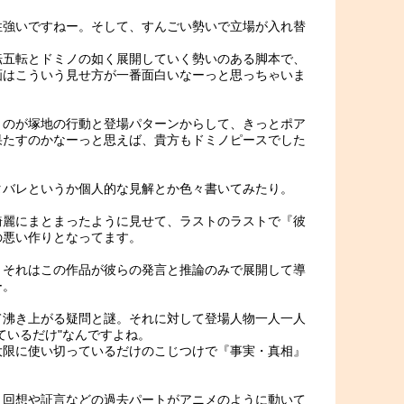
性強いですねー。そして、すんごい勢いで立場が入れ替
転五転とドミノの如く展開していく勢いのある脚本で、
画はこういう見せ方が一番面白いなーっと思っちゃいま
うのが塚地の行動と登場パターンからして、きっとポア
果たすのかなーっと思えば、貴方もドミノピースでした
タバレというか個人的な見解とか色々書いてみたり。
綺麗にまとまったように見せて、ラストのラストで『彼
の悪い作りとなってます。
、それはこの作品が彼らの発言と推論のみで展開して導
ー。
て沸き上がる疑問と謎。それに対して登場人物一人一人
ているだけ"なんですよね。
大限に使い切っているだけのこじつけで『事実・真相』
、回想や証言などの過去パートがアニメのように動いて