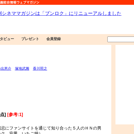
タビュー
プレゼント
会員登録
小出恵介
塚地武雅
香川照之
6点]
[参考:1]
周忌にファンサイトを通じて知り合った５人のＨＮの男
ーク、安男、いちご娘）。