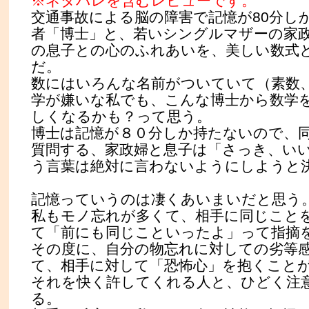
※ネタバレを含むレビューです。
交通事故による脳の障害で記憶が80分し
者「博士」と、若いシングルマザーの家
の息子との心のふれあいを、美しい数式
だ。
数にはいろんな名前がついていて（素数
学が嫌いな私でも、こんな博士から数学
しくなるかも？って思う。
博士は記憶が８０分しか持たないので、
質問する、家政婦と息子は「さっき、い
う言葉は絶対に言わないようにしようと
記憶っていうのは凄くあいまいだと思う
私もモノ忘れが多くて、相手に同じこと
て「前にも同じこといったよ」って指摘
その度に、自分の物忘れに対しての劣等
て、相手に対して「恐怖心」を抱くこと
それを快く許してくれる人と、ひどく注
る。