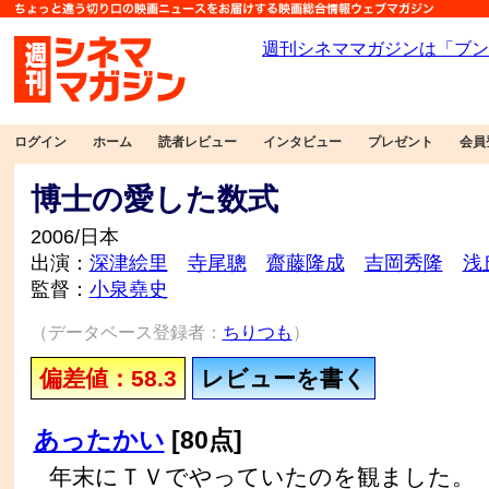
ログイン
ホーム
読者レビュー
インタビュー
プレゼント
会員
博士の愛した数式
2006/日本
出演：
深津絵里
寺尾聰
齋藤隆成
吉岡秀隆
浅
監督：
小泉堯史
（データベース登録者：
ちりつも
）
偏差値：58.3
レビューを書く
あったかい
[80点]
年末にＴＶでやっていたのを観ました。