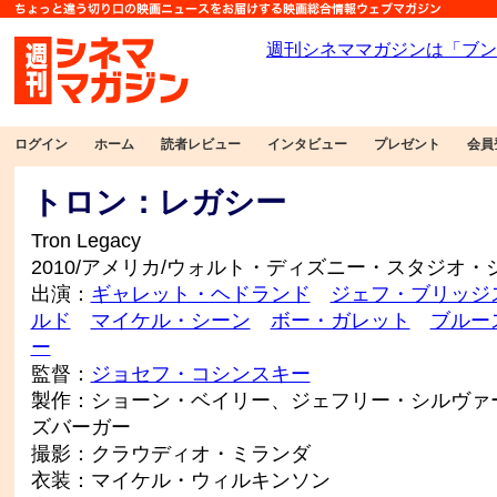
ログイン
ホーム
読者レビュー
インタビュー
プレゼント
会員
トロン：レガシー
Tron Legacy
2010/アメリカ/ウォルト・ディズニー・スタジオ・
出演：
ギャレット・ヘドランド
ジェフ・ブリッジ
ルド
マイケル・シーン
ボー・ガレット
ブルー
ー
監督：
ジョセフ・コシンスキー
製作：ショーン・ベイリー、ジェフリー・シルヴァ
ズバーガー
撮影：クラウディオ・ミランダ
衣装：マイケル・ウィルキンソン