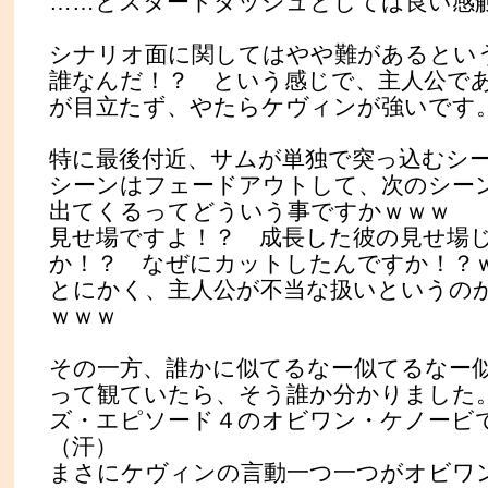
……とスタートダッシュとしては良い感
シナリオ面に関してはやや難があるとい
誰なんだ！？ という感じで、主人公で
が目立たず、やたらケヴィンが強いです
特に最後付近、サムが単独で突っ込むシ
シーンはフェードアウトして、次のシー
出てくるってどういう事ですかｗｗｗ
見せ場ですよ！？ 成長した彼の見せ場
か！？ なぜにカットしたんですか！？
とにかく、主人公が不当な扱いというの
ｗｗｗ
その一方、誰かに似てるなー似てるなー
って観ていたら、そう誰か分かりました
ズ・エピソード４のオビワン・ケノービ
（汗）
まさにケヴィンの言動一つ一つがオビワ