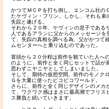
かつてＭＣＰを打ち倒し、エンコム社の
たケヴィン・フリン。しかし、それも束
失踪と遂げる。
それから２０年、ケヴィンの息子である
人であるアランに父からのメッセージを
て、失踪の真相を調べる為、父がかつて
ムセンターへと乗り込むのであった。
冒頭から２０分程は前作を観ていた人へ
のように、前作と全く同じセットで話が
思わずニヤニヤとしてしまいました。
そして、期待の仮想空間。前作のモノク
Ｇを大量に使ったピコピコワールド。
さらに、前作と全く同じデザインのメカ
て、ワクワク感はまさに最高潮でフリス
ス勝負と続いていきます。