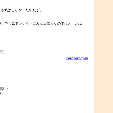
見る気はしなかったのだが。
が、でも見ていくうちにみんな悪人なのではと、たぶ
修正)
zerozerooyaji
画祭で
が
く