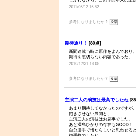
しかしながら、この作品本来の主
2011/05/12 15:52
参考になりましたか？
期待通り！
[80点]
新聞連載当時に原作をよんでおり
期待を裏切らない内容であった。
2010/12/31 18:08
参考になりましたか？
主演二人の演技は最高でしたね
[8
あまり期待してなかったのですが
飽きさせない展開と、
主演二人の演技はお見事でした。
あと満島ひかりの存在もGOOD！
自分勝手で憎たらしいと思わせる
拍手物でしたね。