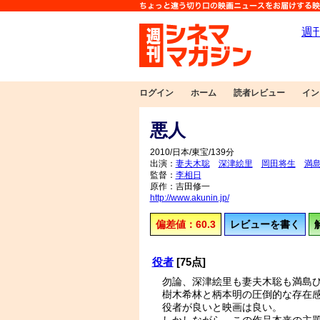
ログイン
ホーム
読者レビュー
イン
悪人
2010/日本/東宝/139分
出演：
妻夫木聡
深津絵里
岡田将生
満
監督：
李相日
原作：吉田修一
http://www.akunin.jp/
偏差値：60.3
レビューを書く
役者
[75点]
勿論、深津絵里も妻夫木聡も満島
樹木希林と柄本明の圧倒的な存在
役者が良いと映画は良い。