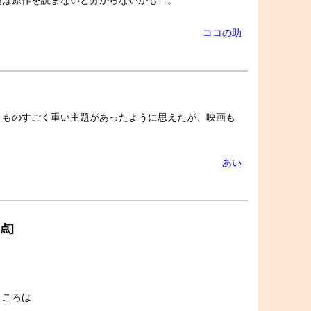
題は原作を読まないと分からないかも…。
ココの助
、ものすごく重い主題があったように思えたが、映画も
あい
5点]
、
ところは