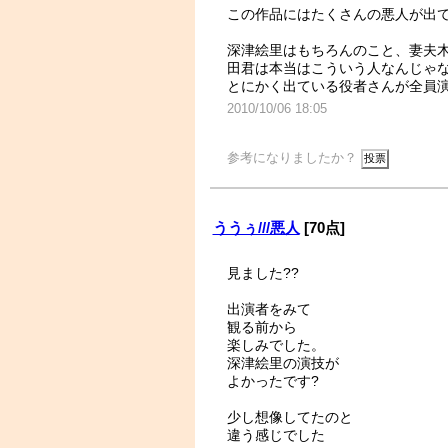
この作品にはたくさんの悪人が出
深津絵里はもちろんのこと、妻夫
田君は本当はこういう人なんじゃ
とにかく出ている役者さんが全員
2010/10/06 18:05
参考になりましたか？
ううぅ///悪人
[70点]
見ました??
出演者をみて
観る前から
楽しみでした。
深津絵里の演技が
よかったです?
少し想像してたのと
違う感じでした