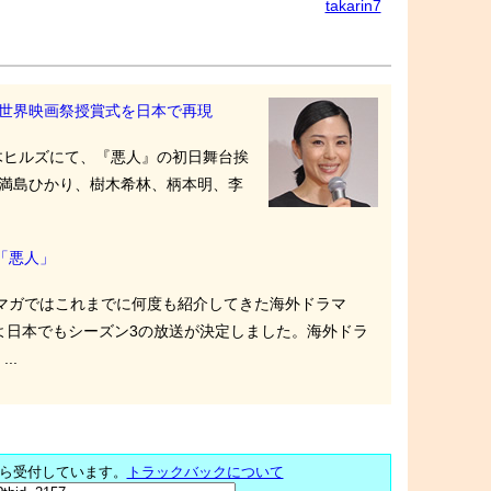
takarin7
世界映画祭授賞式を日本で再現
本木ヒルズにて、『悪人』の初日舞台挨
満島ひかり、樹木希林、柄本明、李
「悪人」
マガではこれまでに何度も紹介してきた海外ドラマ
いよ日本でもシーズン3の放送が決定しました。海外ドラ
..
ら受付しています。
トラックバックについて