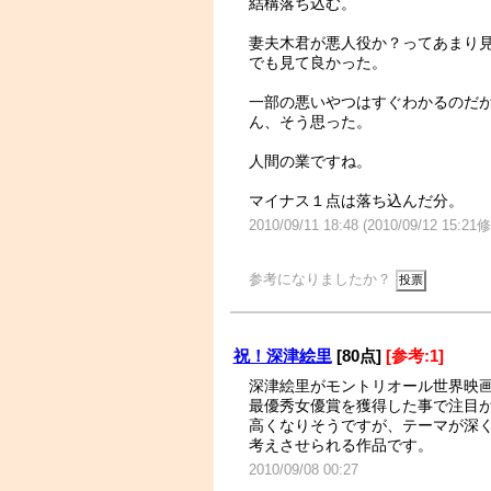
結構落ち込む。
妻夫木君が悪人役か？ってあまり
でも見て良かった。
一部の悪いやつはすぐわかるのだ
ん、そう思った。
人間の業ですね。
マイナス１点は落ち込んだ分。
2010/09/11 18:48 (2010/09/12 15:21
参考になりましたか？
祝！深津絵里
[80点]
[参考:1]
深津絵里がモントリオール世界映
最優秀女優賞を獲得した事で注目
高くなりそうですが、テーマが深
考えさせられる作品です。
2010/09/08 00:27