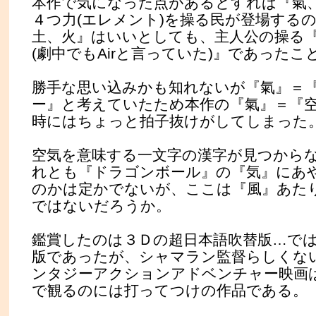
本作で気になった点があるとすれば『氣
４つ力(エレメント)を操る民が登場する
土、火』はいいとしても、主人公の操る
(劇中でもAirと言っていた)』であったこ
勝手な思い込みかも知れないが『氣』＝
ー』と考えていたため本作の『氣』＝『
時にはちょっと拍子抜けがしてしまった
空気を意味する一文字の漢字が見つから
れとも『ドラゴンボール』の『気』にあ
のかは定かでないが、ここは『風』あた
ではないだろうか。
鑑賞したのは３Ｄの超日本語吹替版…で
版であったが、シャマラン監督らしくな
ンタジーアクションアドベンチャー映画
で観るのには打ってつけの作品である。