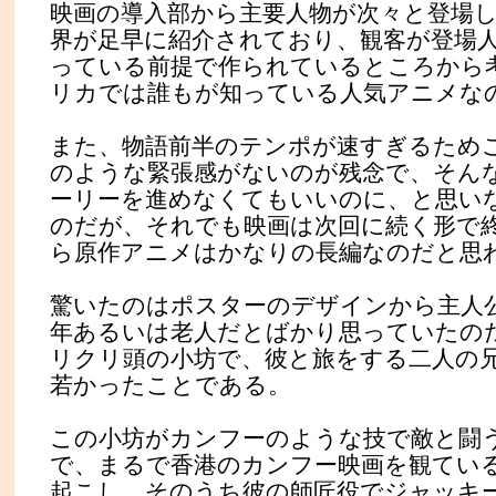
映画の導入部から主要人物が次々と登場
界が足早に紹介されており、観客が登場
っている前提で作られているところから
リカでは誰もが知っている人気アニメな
また、物語前半のテンポが速すぎるため
のような緊張感がないのが残念で、そん
ーリーを進めなくてもいいのに、と思い
のだが、それでも映画は次回に続く形で
ら原作アニメはかなりの長編なのだと思
驚いたのはポスターのデザインから主人
年あるいは老人だとばかり思っていたの
リクリ頭の小坊で、彼と旅をする二人の
若かったことである。
この小坊がカンフーのような技で敵と闘
で、まるで香港のカンフー映画を観てい
起こし、そのうち彼の師匠役でジャッキ