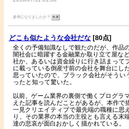
参考になりましたか？
どこも似たような会社だな
[80点]
全くの予備知識なしで観たのだが、作品
闇社会に暗躍する金融業か取り立て屋な
社か、あるいは資金繰りに行き詰まって
に載っている倒産寸前の会社を舞台にし
思っていたので、ブラック会社がそうい
ったと知って驚いた。
以前、ゲーム業界の裏側で働くプログラ
えた記事を読んだことがあるが、本作で
一見クリエイティブで最先端の職種に思
り、その業界の本当の主役とも言える末
達の悲哀が面白おかしく描かれている。