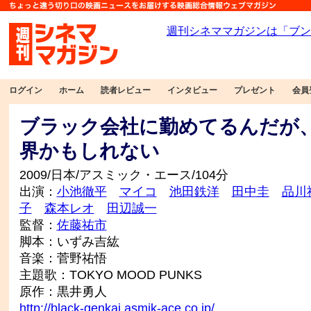
ログイン
ホーム
読者レビュー
インタビュー
プレゼント
会員
ブラック会社に勤めてるんだが
界かもしれない
2009/日本/アスミック・エース/104分
出演：
小池徹平
マイコ
池田鉄洋
田中圭
品川
子
森本レオ
田辺誠一
監督：
佐藤祐市
脚本：いずみ吉紘
音楽：菅野祐悟
主題歌：TOKYO MOOD PUNKS
原作：黒井勇人
http://black-genkai.asmik-ace.co.jp/