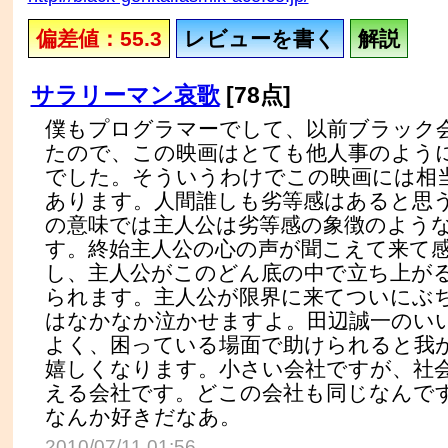
偏差値：55.3
レビューを書く
解説
サラリーマン哀歌
[78点]
僕もプログラマーでして、以前ブラック
たので、この映画はとても他人事のよう
でした。そういうわけでこの映画には相
あります。人間誰しも劣等感はあると思
の意味では主人公は劣等感の象徴のよう
す。終始主人公の心の声が聞こえて来て
し、主人公がこのどん底の中で立ち上が
られます。主人公が限界に来てついにぶ
はなかなか泣かせますよ。田辺誠一のい
よく、困っている場面で助けられると我
嬉しくなります。小さい会社ですが、社
える会社です。どこの会社も同じなんで
なんか好きだなあ。
2010/07/11 01:56