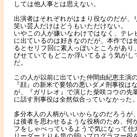
しては他人事とは思えない。
出演者はそれぞれがはまり役なのだが、
笑い芸人だけはどうもいただけない。
いやこの人が嫌いなわけではなく、テレ
に出ているのは好きなのだが、本作では
るとセリフ回に素人っぽいところがあり
びせていてもどこか浮いてるよう気がし
だ。
この人が以前に出ていた仲間由紀恵主演
『顔』の新米で要領の悪いダメ刑事役は
が、『ガリレオ』で演じた柴咲コウの先
に話す刑事役は全然似合っていなかった
多分本人の人柄がいいからなのだろうが
は後者を思わせるような役柄のため、何
フをしゃべっているようで気になって仕
リーダーよりも気の弱いプログラマー役