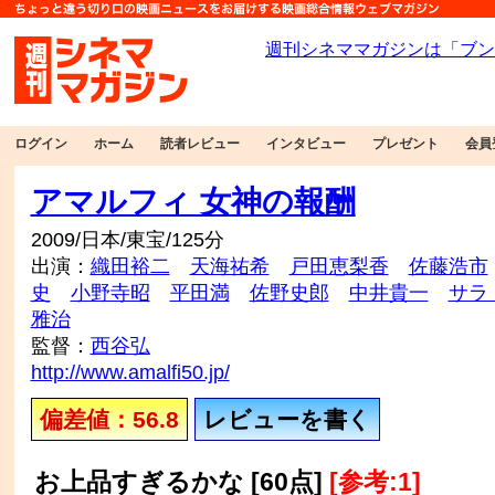
ログイン
ホーム
読者レビュー
インタビュー
プレゼント
会員
アマルフィ 女神の報酬
2009/日本/東宝/125分
出演：
織田裕二
天海祐希
戸田恵梨香
佐藤浩市
史
小野寺昭
平田満
佐野史郎
中井貴一
サラ
雅治
監督：
西谷弘
http://www.amalfi50.jp/
偏差値：56.8
レビューを書く
お上品すぎるかな [60点]
[参考:1]