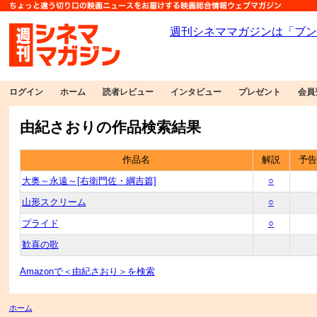
ログイン
ホーム
読者レビュー
インタビュー
プレゼント
会員
由紀さおりの作品検索結果
作品名
解説
予告
大奥～永遠～[右衛門佐・綱吉篇]
○
山形スクリーム
○
プライド
○
歓喜の歌
Amazonで＜由紀さおり＞を検索
ホーム