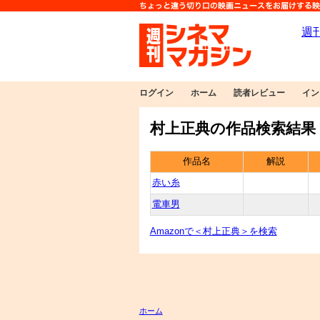
ログイン
ホーム
読者レビュー
イン
村上正典の作品検索結果
作品名
解説
赤い糸
電車男
Amazonで＜村上正典＞を検索
ホーム