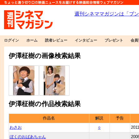
ログイン
ホーム
読者レビュー
インタビュー
プレゼント
会員
伊澤柾樹の画像検索結果
伊澤柾樹の作品検索結果
作品名
解説
予告
わさお
○
201
ぼくのおばあちゃん
200