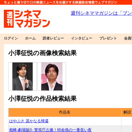
ログイン
ホーム
読者レビュー
インタビュー
プレゼント
会員
小澤征悦の画像検索結果
小澤征悦の作品検索結果
作品名
解説
はやぶさ 遥かなる帰還
相棒-劇場版II- 警視庁占拠！特命係の一番長い夜