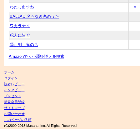
わたし出すわ
○
BALLAD 名もなき恋のうた
ワカラナイ
犯人に告ぐ
隠し剣 鬼の爪
Amazonで＜小澤征悦＞を検索
ホーム
ログイン
読者レビュー
インタビュー
プレゼント
新規会員登録
サイトマップ
お問い合わせ
このページの先頭
(C)2000-2013 Masana, Inc. All Rights Reserved.