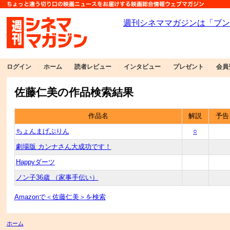
ログイン
ホーム
読者レビュー
インタビュー
プレゼント
会員
佐藤仁美の作品検索結果
作品名
解説
予告
ちょんまげぷりん
○
劇場版 カンナさん大成功です！
Happyダーツ
ノン子36歳 （家事手伝い）
Amazonで＜佐藤仁美＞を検索
ホーム