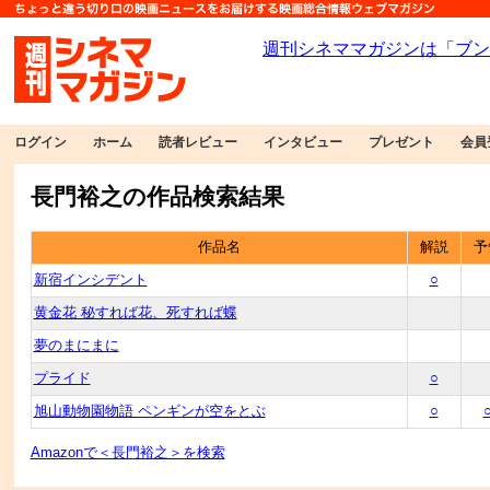
ログイン
ホーム
読者レビュー
インタビュー
プレゼント
会員
長門裕之の作品検索結果
作品名
解説
予
新宿インシデント
○
黄金花 秘すれば花、死すれば蝶
夢のまにまに
プライド
○
旭山動物園物語 ペンギンが空をとぶ
○
Amazonで＜長門裕之＞を検索