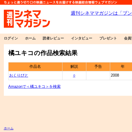
ログイン
ホーム
読者レビュー
インタビュー
プレゼント
会員
橘ユキコの作品検索結果
作品名
解説
予告
年
おくりびと
○
2008
Amazonで＜橘ユキコ＞を検索
ホーム