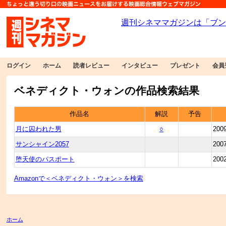
ログイン
ホーム
読者レビュー
インタビュー
プレゼント
会員
ベネディクト・ウォンの作品検索結果
作品名
解説
予告
月に囚われた男
○
200
サンシャイン2057
200
堕天使のパスポート
200
Amazonで＜ベネディクト・ウォン＞を検索
ホーム