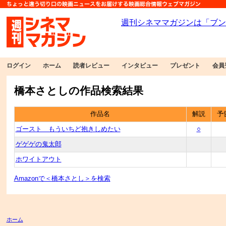
ログイン
ホーム
読者レビュー
インタビュー
プレゼント
会員
橋本さとしの作品検索結果
作品名
解説
予
ゴースト もういちど抱きしめたい
○
ゲゲゲの鬼太郎
ホワイトアウト
Amazonで＜橋本さとし＞を検索
ホーム