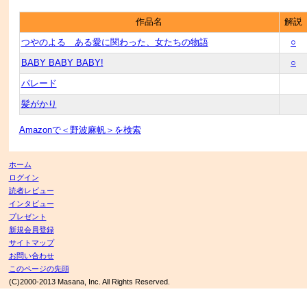
作品名
解説
つやのよる ある愛に関わった、女たちの物語
○
BABY BABY BABY!
○
パレード
髪がかり
Amazonで＜野波麻帆＞を検索
ホーム
ログイン
読者レビュー
インタビュー
プレゼント
新規会員登録
サイトマップ
お問い合わせ
このページの先頭
(C)2000-2013 Masana, Inc. All Rights Reserved.